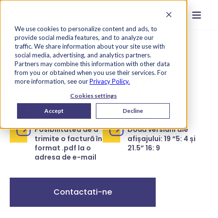
Strona główna
Szukaj na str
Otwór
Przejdź do treści
We use cookies to personalize content and ads, to
provide social media features, and to analyze our
Dispozitive omnichannel
Factură Self-Serve
traffic. We share information about your site use with
social media, advertising, and analytics partners.
Partners may combine this information with other data
Factură Self-Serve
from you or obtained when you use their services. For
more information, see our
Privacy Policy.
Cookies settings
Interfață intuitivă
Cititor optic de
Accept
Decline
bonuri
Posibilitatea de a
Două versiuni ale
trimite o factură în
afișajului: 19 “5: 4 și
format .pdf la o
21.5” 16: 9
adresa de e-mail
Contactati-ne