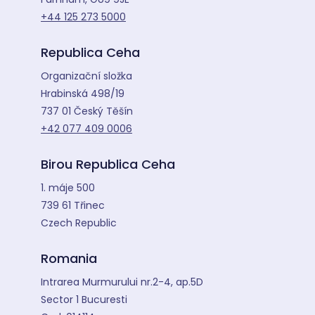
+44 125 273 5000
Republica Ceha
Organizační složka
Hrabinská 498/19
737 01 Český Těšín
+42 077 409 0006
Birou Republica Ceha
1. máje 500
739 61 Třinec
Czech Republic
Romania
Intrarea Murmurului nr.2-4, ap.5D
Sector 1 Bucuresti