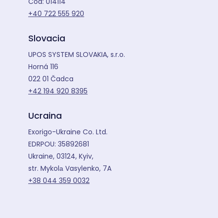
Cod: 014114
+40 722 555 920
Slovacia
UPOS SYSTEM SLOVAKIA, s.r.o.
Horná 116
022 01 Čadca
+42 194 920 8395
Ucraina
Exorigo-Ukraine Co. Ltd.
EDRPOU: 35892681
Ukraine, 03124, Kyiv,
str. Mykolа Vasylenko, 7A
+38 044 359 0032